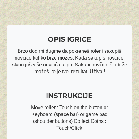
OPIS IGRICE
Brzo dodirni dugme da pokreneš roler i sakupiš
novčiće koliko brže možeš. Kada sakupiš novčiće,
stvori još više novčića u igri. Sakupi novčiće što brže
možeš, to je tvoj rezultat. Uživaj!
INSTRUKCIJE
Move roller : Touch on the button or
Keyboard (space bar) or game pad
(shoulder buttons) Collect Coins :
Touch/Click