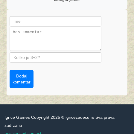
Dodaj
komentar
Igrice Games Copyright 2026 © igricezadecu.rs Sva prava
zadrzana
privacy and contact