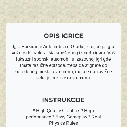
OPIS IGRICE
Igra Parkiranje Automobila u Gradu je najbolja igra
vožnje do parkirališta smeštenog između igara. Vaš
luksuzni sportski automobil u izazovnoj igri gde
imate različite epizode, treba da stignete do
određenog mesta u vremenu, morate da završite
sekcije pre isteka vremena.
INSTRUKCIJE
* High Quality Graphics * High
performance * Easy Gameplay * Real
Physics Rules