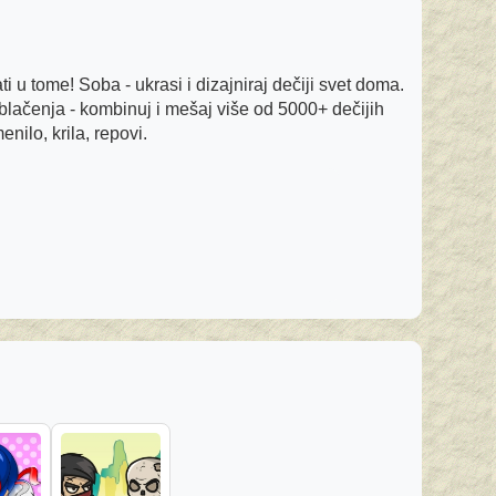
ti u tome! Soba - ukrasi i dizajniraj dečiji svet doma.
oblačenja - kombinuj i mešaj više od 5000+ dečijih
nilo, krila, repovi.