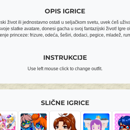
OPIS IGRICE
ski život ili jednostavno ostati u seljačkom svetu, uvek ćeš uživa
oje slatke avatare, donesi gacha u svoj fantazijski život! Igre 
je princeze: frizure, odeća, šeširi, dodaci, pegice, mladež, rume
INSTRUKCIJE
Use left mouse click to change outfit.
SLIČNE IGRICE