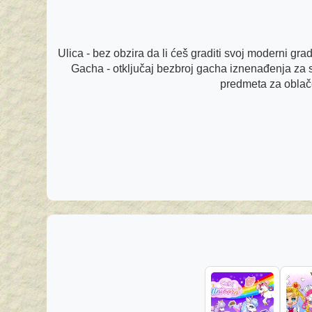
Ulica - bez obzira da li ćeš graditi svoj moderni grad
Gacha - otključaj bezbroj gacha iznenađenja za sv
predmeta za oblačen