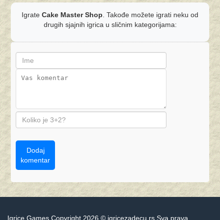
Igrate
Cake Master Shop
. Takođe možete igrati neku od
drugih sjajnih igrica u sličnim kategorijama:
Dodaj
komentar
Igrice Games Copyright 2026 © igricezadecu.rs Sva prava