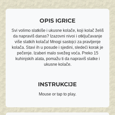
OPIS IGRICE
Svi volimo slatkiše i ukusne kolače, koji kolač želiš
da napraviš danas? Izazovni nivoi i otključavanje
više slatkih kolača! Mnogi sastojci za pravljenje
kolača. Stavi ih u posude i sjedini, sledeći korak je
pečenje. Izaberi malo svežeg voća. Preko 15
kuhinjskih alata, pomažu ti da napraviš slatke i
ukusne kolače.
INSTRUKCIJE
Mouse or tap to play.