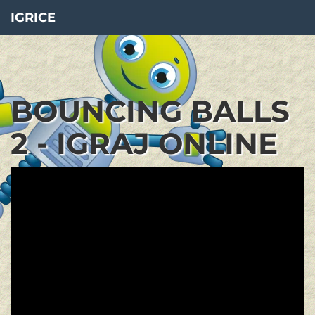
IGRICE
BOUNCING BALLS
2 - IGRAJ ONLINE