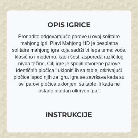
OPIS IGRICE
Pronađite odgovarajuće parove u ovoj solitaire
mahjong igri. Plavi Mahjong HD je besplatna
solitaire mahjong igra koja sadrži tri lepa teme: voće,
klasično i moderno, kao i šest rasporeda različitog
nivoa težine. Cilj igre je spojiti otvorene parove
identičnih pločica i ukloniti ih sa table, otkrivajući
pločice ispod njih za igru. Igra se završava kada su
svi parovi pločica uklonjeni sa table ili kada ne
ostane nijedan otkriveni par.
INSTRUKCIJE