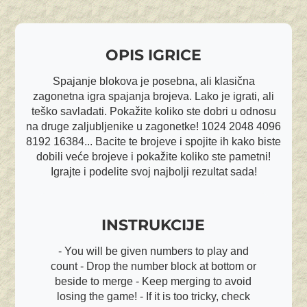
OPIS IGRICE
Spajanje blokova je posebna, ali klasična
zagonetna igra spajanja brojeva. Lako je igrati, ali
teško savladati. Pokažite koliko ste dobri u odnosu
na druge zaljubljenike u zagonetke! 1024 2048 4096
8192 16384... Bacite te brojeve i spojite ih kako biste
dobili veće brojeve i pokažite koliko ste pametni!
Igrajte i podelite svoj najbolji rezultat sada!
INSTRUKCIJE
- You will be given numbers to play and
count - Drop the number block at bottom or
beside to merge - Keep merging to avoid
losing the game! - If it is too tricky, check