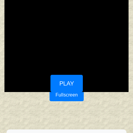
PLAY
Fullscreen