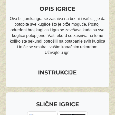
OPIS IGRICE
Ova bilijarska igra se zasniva na brzini i vaš cilj je da
potopite sve kuglice što je brže moguće. Postoji
određeni broj kuglica i igra se završava kada su sve
kuglice potopljene. Vaš rekord se zasniva na tome
koliko ste sekundi potrošili na potapanje svih kuglica
i to će se smatrati vašim konačnim rekordom.
Uživajte u igri.
INSTRUKCIJE
SLIČNE IGRICE