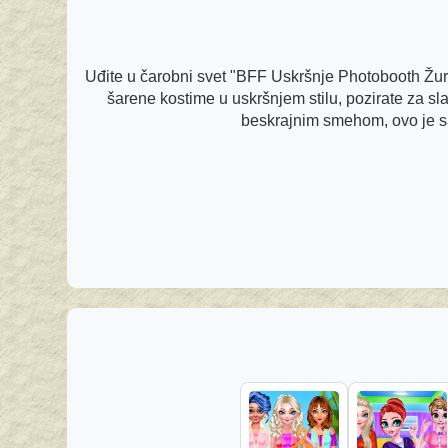
Uđite u čarobni svet "BFF Uskršnje Photobooth Žurke
šarene kostime u uskršnjem stilu, pozirate za sl
beskrajnim smehom, ovo je sa