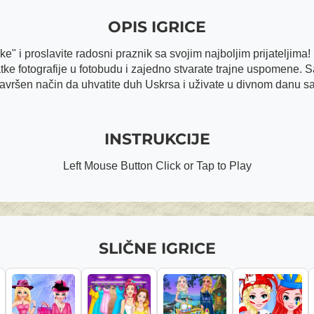
OPIS IGRICE
" i proslavite radosni praznik sa svojim najboljim prijateljima! 
atke fotografije u fotobudu i zajedno stvarate trajne uspomene. 
vršen način da uhvatite duh Uskrsa i uživate u divnom danu sa s
INSTRUKCIJE
Left Mouse Button Click or Tap to Play
SLIČNE IGRICE