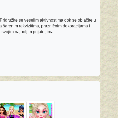
Pridružite se veselim aktivnostima dok se oblačite u
Sa šarenim rekvizitima, prazničnim dekoracijama i
vojim najboljim prijateljima.