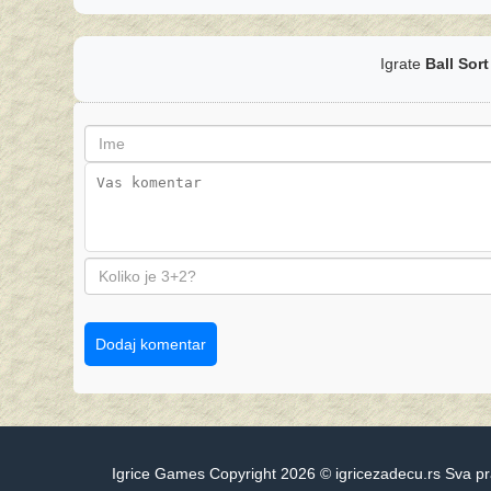
Igrate
Ball Sor
Dodaj komentar
Igrice Games Copyright 2026 © igricezadecu.rs Sva p