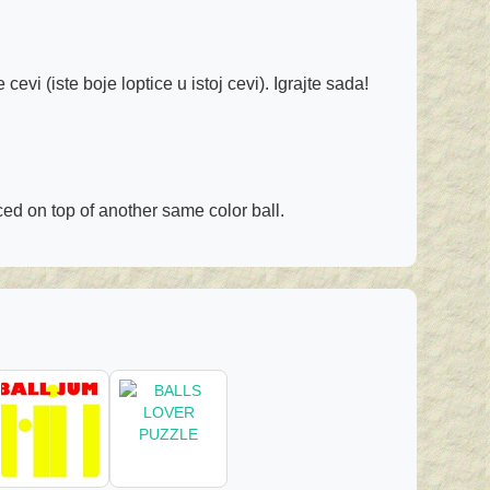
evi (iste boje loptice u istoj cevi). Igrajte sada!
aced on top of another same color ball.