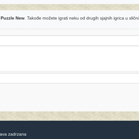
t Puzzle New
. Takođe možete igrati neku od drugih sjajnih igrica u slič
rava zadrzana