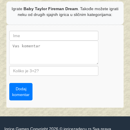
Igrate
Baby Taylor Fireman Dream
. Takođe možete igrati
neku od drugih sjajnih igrica u sličnim kategorijama:
Dodaj
komentar
Igrice Games Copyright 2026 © igricezadecu.rs Sva prava