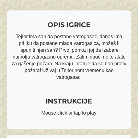
OPIS IGRICE
Tejlor ima san da postane vatrogasac, danas ima
priliku da postane mlada vatrogasica, možeš li
ispuniti njen san? Prvo, pomozi joj da izabere
najbolju vatrogasnu opremu. Zatim nauči neke alate
za gašenje požara. Na kraju, prati je da se bori protiv
požara! Uživaj u Tejlorinom vremenu kao
vatrogasac!
INSTRUKCIJE
Mouse click or tap to play