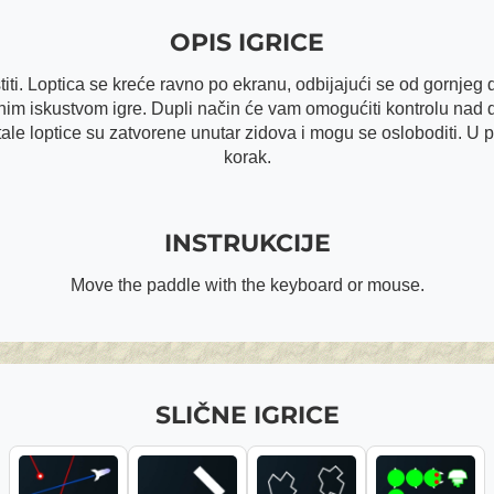
OPIS IGRICE
iti. Loptica se kreće ravno po ekranu, odbijajući se od gornjeg d
stvenim iskustvom igre. Dupli način će vam omogućiti kontrolu nad
stale loptice su zatvorene unutar zidova i mogu se osloboditi. U
korak.
INSTRUKCIJE
Move the paddle with the keyboard or mouse.
SLIČNE IGRICE