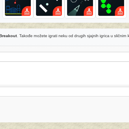
 Breakout
. Takođe možete igrati neku od drugih sjajnih igrica u sličnim