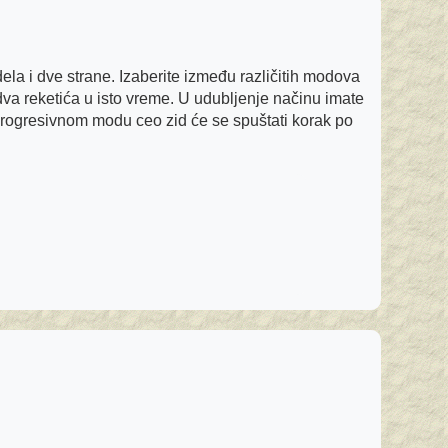
ela i dve strane. Izaberite između različitih modova
 dva reketića u isto vreme. U udubljenje načinu imate
 progresivnom modu ceo zid će se spuštati korak po