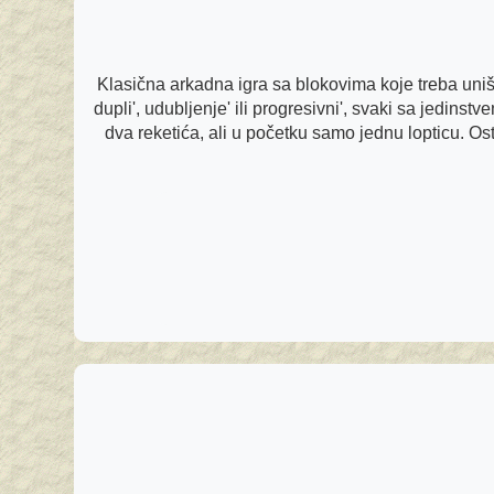
Klasična arkadna igra sa blokovima koje treba uništ
dupli', udubljenje' ili progresivni', svaki sa jedin
dva reketića, ali u početku samo jednu lopticu. O