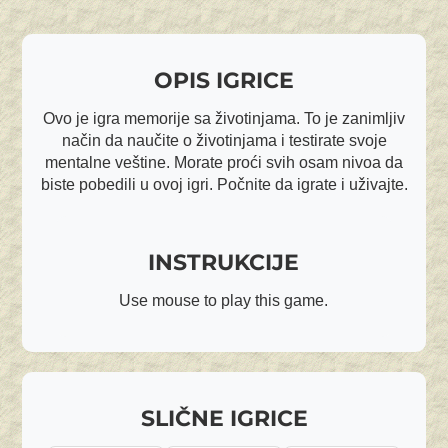
OPIS IGRICE
Ovo je igra memorije sa životinjama. To je zanimljiv
način da naučite o životinjama i testirate svoje
mentalne veštine. Morate proći svih osam nivoa da
biste pobedili u ovoj igri. Počnite da igrate i uživajte.
INSTRUKCIJE
Use mouse to play this game.
SLIČNE IGRICE