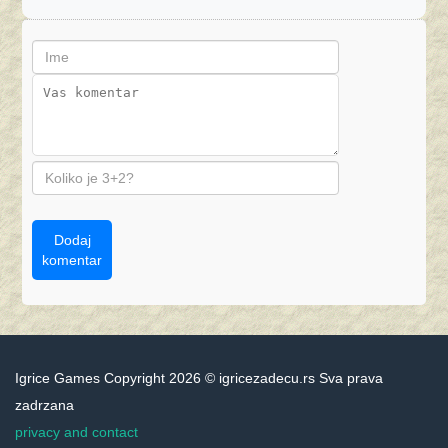
Dodaj
komentar
Igrice Games Copyright 2026 © igricezadecu.rs Sva prava
zadrzana
privacy and contact