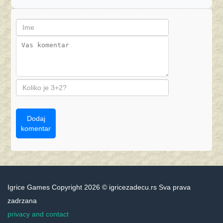
Dodaj
komentar
Igrice Games Copyright 2026 © igricezadecu.rs Sva prava
zadrzana
privacy and contact