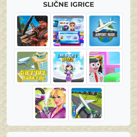
SLIČNE IGRICE