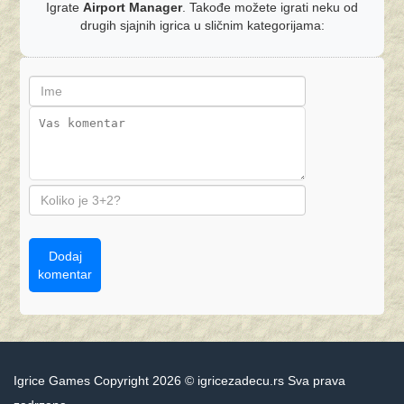
Igrate
Airport Manager
. Takođe možete igrati neku od
drugih sjajnih igrica u sličnim kategorijama:
Dodaj
komentar
Igrice Games Copyright 2026 © igricezadecu.rs Sva prava