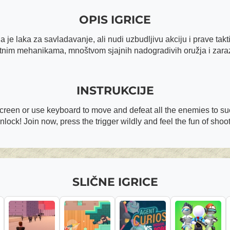
OPIS IGRICE
ja je laka za savladavanje, ali nudi uzbudljivu akciju i prave ta
ntnim mehanikama, mnoštvom sjajnih nadogradivih oružja i zar
INSTRUKCIJE
creen or use keyboard to move and defeat all the enemies to suc
unlock! Join now, press the trigger wildly and feel the fun of sho
SLIČNE IGRICE