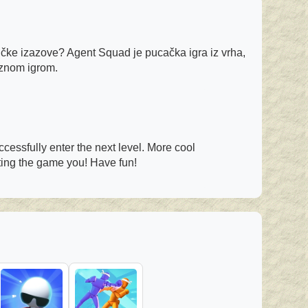
ktičke izazove? Agent Squad je pucačka igra iz vrha,
aznom igrom.
cessfully enter the next level. More cool
oting the game you! Have fun!