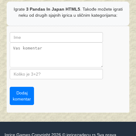
Igrate
3 Pandas In Japan HTML5
. Takođe možete igrati
neku od drugih sjajnih igrica u sličnim kategorijama:
Dodaj
komentar
Igrice Games Copyright 2026 © igricezadecu.rs Sva prava